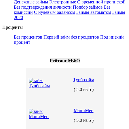
Денежные займы
Электронные
С временной пропиской
Без подтверждения личности
Подбор займов
Без
комиссии
С нулевым балансом
Займы автоматом
Займы
2020
Проценты
Без процентов
Первый займ без процентов
Под низкий
процент
Рейтинг МФО
Турбозайм
( 5.0 из 5 )
МаниМен
( 5.0 из 5 )